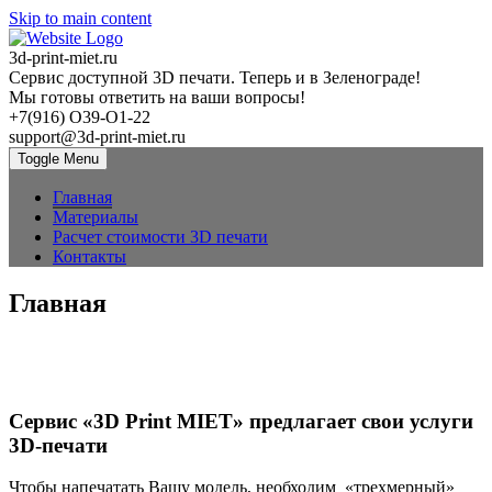
Skip to main content
3d-print-miet.ru
Сервис доступной 3D печати. Теперь и в Зеленограде!
Мы готовы ответить на ваши вопросы!
+7(916) O39-O1-22
support@3d-print-miet.ru
Toggle Menu
Главная
Материалы
Расчет стоимости 3D печати
Контакты
Главная
Изготовление
Cувенирная
Изготовление
Пост
продукция
оснасток и
опытных
печатная
разнообразных
обработка
на заказ
партий
Сервис «3D Print MIET» предлагает свои услуги
пластиковых
деталей
деталей
3D-печати
Чтобы напечатать Вашу модель, необходим «трехмерный»